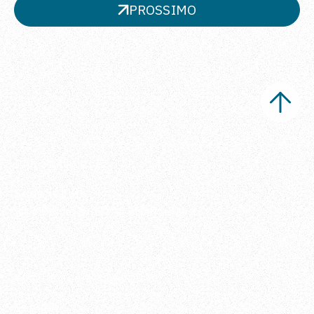
PROSSIMO
Ippi Studio s.r.l.
Sede legale
Via Metauro 5, 20146 Milano, Italia
Vuoi rimanere aggiornato?
Seguici