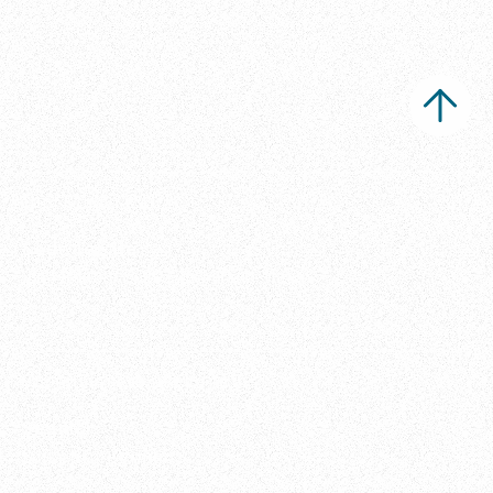
Ippi Studio s.r.l.
Sede legale
Via Metauro 5, 20146 Milano, Italia
Vuoi rimanere aggiornato?
Seguici
LinkedIn
•
Vimeo